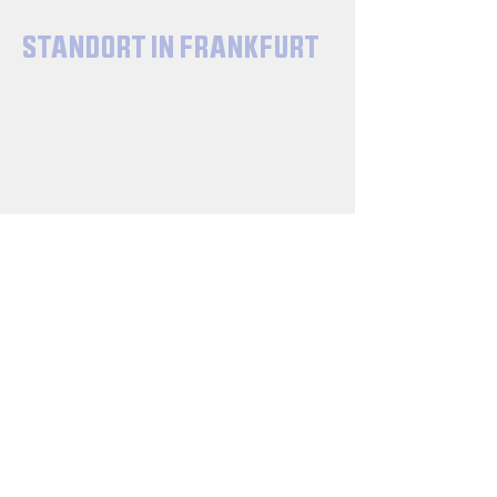
STANDORT IN FRANKFURT
SPORTSCHULE-DOME
Schloßstraße 13-15
60486 Frankfurt am Main
JOHANNA-TESCH-SCHULE
Falkstraße 60